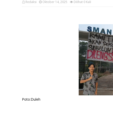
Redaksi
Oktober 14, 2025
Dilihat
0
Kali
Poto:Duleh