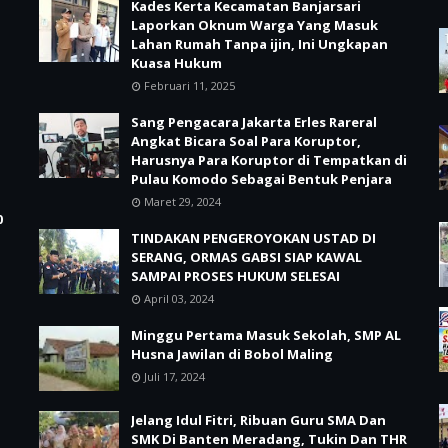
Kades Kerta Kecamatan Banjarsari
Laporkan Oknum Warga Yang Masuk
Lahan Rumah Tanpa ijin, Ini Ungkapan
Kuasa Hukum
Februari 11, 2025
Sang Pengacara Jakarta Erles Rareral
Angkat Bicara Soal Para Koruptor,
Harusnya Para Koruptor di Tempatkan di
Pulau Komodo Sebagai Bentuk Penjara
Maret 29, 2024
0
TINDAKAN PENGEROYOKAN USTAD DI
SERANG, ORMAS GABSI SIAP KAWAL
SAMPAI PROSES HUKUM SELESAI
April 03, 2024
Minggu Pertama Masuk Sekolah, SMP AL
Husna Jawilan di Bobol Maling
Juli 17, 2024
Jelang Idul Fitri, Ribuan Guru SMA Dan
SMK Di Banten Meradang, Tukin Dan THR