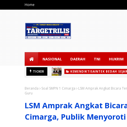
Home
NASIONAL
DAERAH
TNI
HUKRIM
KEMENDIKTISAINTEK BEDAH SEJA
Kemendiktisaintek Bedah Sejarah S
TICKER
Etika Bermedi
NEWS NASIONAL
Beranda
Soal SMPN 1 Cimarga
LSM Amprak Angkat Bicara Ter
Guru
LSM Amprak Angkat Bicara
Cimarga, Publik Menyorot