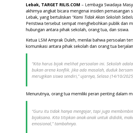
Lebak, TARGET RILIS.COM
– Lembaga Swadaya Masyar
akhirnya angkat bicara mengenai insiden pemasangan s
Lebak, yang bertuliskan
“Kami Tidak Akan Sekolah Sebel
Peristiwa tersebut sempat menghebohkan publik dan
hubungan antara pihak sekolah, orang tua, dan siswa.
Ketua LSM Amprak Duleh, menilai bahwa persoalan terse
komunikasi antara pihak sekolah dan orang tua berjalan
“Kita harus bijak melihat persoalan ini. Sekolah ad
bukan arena konflik. Jika ada masalah, duduk bersama
merugikan siswa sendiri,” ujarnya, Selasa (14/10/2025
Menurutnya, orang tua memiliki peran penting dalam m
“Guru itu tidak hanya mengajar, tapi juga membimbin
bijaksana. Kita titipkan anak-anak untuk dididik, ma
emosional,” tambahnya.