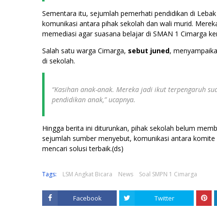
Sementara itu, sejumlah pemerhati pendidikan di Leba
komunikasi antara pihak sekolah dan wali murid. Merek
memediasi agar suasana belajar di SMAN 1 Cimarga kem
Salah satu warga Cimarga,
sebut juned
, menyampaika
di sekolah.
“Kasihan anak-anak. Mereka jadi ikut terpengaruh su
pendidikan anak,” ucapnya.
Hingga berita ini diturunkan, pihak sekolah belum mem
sejumlah sumber menyebut, komunikasi antara komite 
mencari solusi terbaik.(ds)
Tags:
LSM Angkat Bicara
News
Soal SMPN 1 Cimarga
Facebook
Twitter