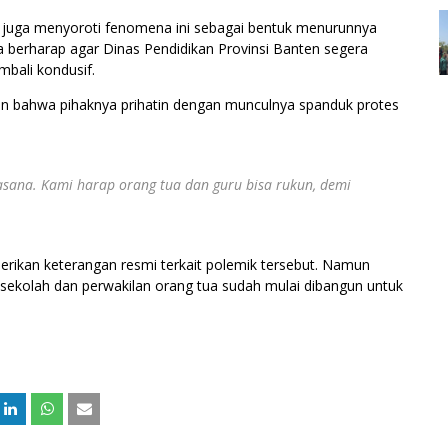
k juga menyoroti fenomena ini sebagai bentuk menurunnya
a berharap agar Dinas Pendidikan Provinsi Banten segera
bali kondusif.
n bahwa pihaknya prihatin dengan munculnya spanduk protes
asana. Kami harap orang tua dan guru bisa rukun, demi
berikan keterangan resmi terkait polemik tersebut. Namun
sekolah dan perwakilan orang tua sudah mulai dibangun untuk