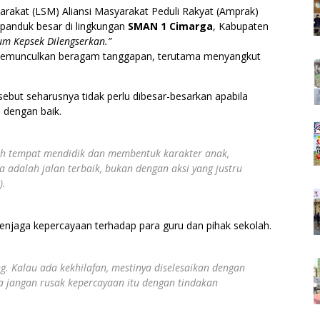
akat (LSM) Aliansi Masyarakat Peduli Rakyat (Amprak)
panduk besar di lingkungan
SMAN 1 Cimarga
, Kabupaten
um Kepsek Dilengserkan.”
 memunculkan beragam tanggapan, terutama menyangkut
but seharusnya tidak perlu dibesar-besarkan apabila
 dengan baik.
alah tempat mendidik dan membentuk karakter anak,
 adalah jalan terbaik, bukan dengan aksi yang justru
).
enjaga kepercayaan terhadap para guru dan pihak sekolah.
g. Kalau ada kekhilafan, mestinya diselesaikan dengan
ka jangan rusak kepercayaan itu dengan tindakan