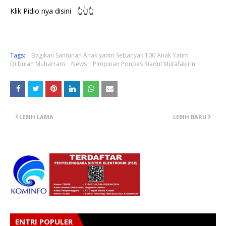
Klik Pidio nya disini 👆👆👆
Tags:
Bagikan Santunan Anak yatim Sebanyak 100 Anak Yatim
Di bulan Muharram
News
Pimpinan Ponpes Riadul Mutafakirin
LEBIH LAMA
LEBIH BARU
ENTRI POPULER