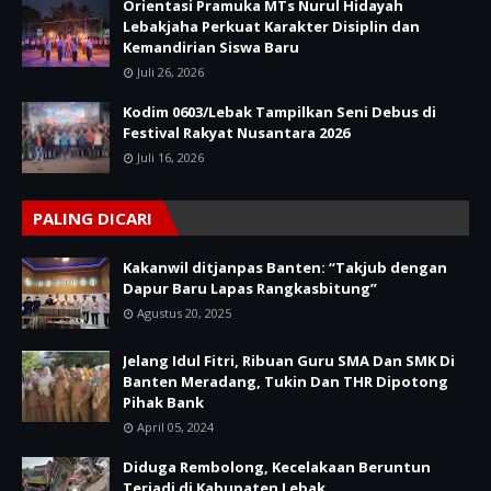
Orientasi Pramuka MTs Nurul Hidayah
Lebakjaha Perkuat Karakter Disiplin dan
Kemandirian Siswa Baru
Juli 26, 2026
Kodim 0603/Lebak Tampilkan Seni Debus di
Festival Rakyat Nusantara 2026
Juli 16, 2026
PALING DICARI
Kakanwil ditjanpas Banten: “Takjub dengan
Dapur Baru Lapas Rangkasbitung”
Agustus 20, 2025
Jelang Idul Fitri, Ribuan Guru SMA Dan SMK Di
Banten Meradang, Tukin Dan THR Dipotong
Pihak Bank
April 05, 2024
Diduga Rembolong, Kecelakaan Beruntun
Terjadi di Kabupaten Lebak