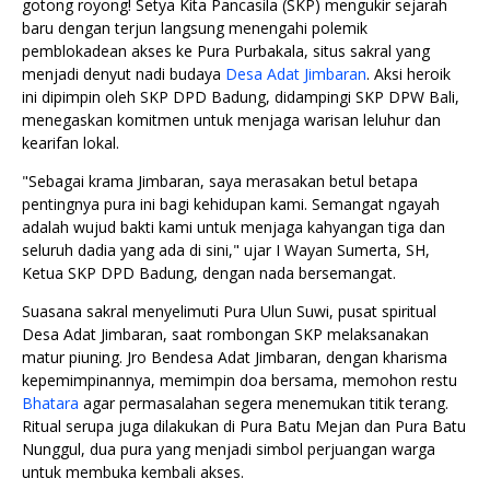
gotong royong! Setya Kita Pancasila (SKP) mengukir sejarah
baru dengan terjun langsung menengahi polemik
pemblokadean akses ke Pura Purbakala, situs sakral yang
menjadi denyut nadi budaya
Desa Adat Jimbaran
. Aksi heroik
ini dipimpin oleh SKP DPD Badung, didampingi SKP DPW Bali,
menegaskan komitmen untuk menjaga warisan leluhur dan
kearifan lokal.
"Sebagai krama Jimbaran, saya merasakan betul betapa
pentingnya pura ini bagi kehidupan kami. Semangat ngayah
adalah wujud bakti kami untuk menjaga kahyangan tiga dan
seluruh dadia yang ada di sini," ujar I Wayan Sumerta, SH,
Ketua SKP DPD Badung, dengan nada bersemangat.
Suasana sakral menyelimuti Pura Ulun Suwi, pusat spiritual
Desa Adat Jimbaran, saat rombongan SKP melaksanakan
matur piuning. Jro Bendesa Adat Jimbaran, dengan kharisma
kepemimpinannya, memimpin doa bersama, memohon restu
Bhatara
agar permasalahan segera menemukan titik terang.
Ritual serupa juga dilakukan di Pura Batu Mejan dan Pura Batu
Nunggul, dua pura yang menjadi simbol perjuangan warga
untuk membuka kembali akses.