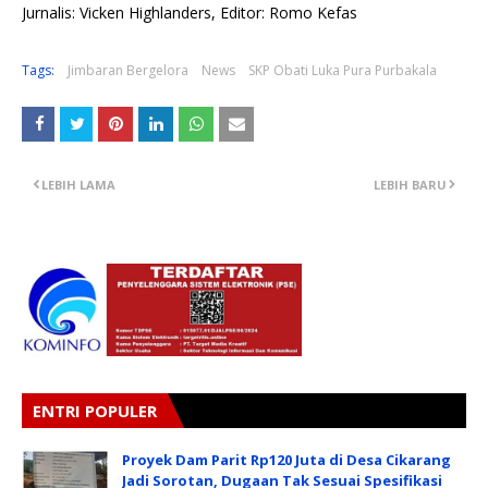
Jurnalis: Vicken Highlanders, Editor: Romo Kefas
Tags:
Jimbaran Bergelora
News
SKP Obati Luka Pura Purbakala
LEBIH LAMA
LEBIH BARU
ENTRI POPULER
Proyek Dam Parit Rp120 Juta di Desa Cikarang
Jadi Sorotan, Dugaan Tak Sesuai Spesifikasi