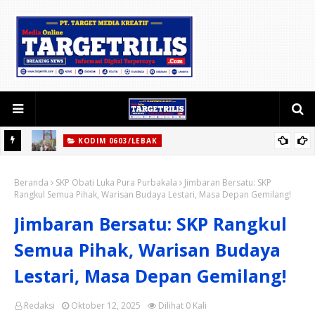
KODIM 0603/LEBAK
etua
Jembatan Gantung Perintis Garuda Kodim 0603/Lebak Resmi
Beranda
Beroperasi, Permudah Akses Warga Desa Wanasalam
SKP Obati Luka Pura Purbakala
Jimbaran Bersatu: SKP
Rangkul Semua Pihak, Warisan Budaya Lestari, Masa Depan Gemilang!
Jimbaran Bersatu: SKP Rangkul
Semua Pihak, Warisan Budaya
Lestari, Masa Depan Gemilang!
Redaksi
Oktober 12, 2025
Dilihat
0
Kali