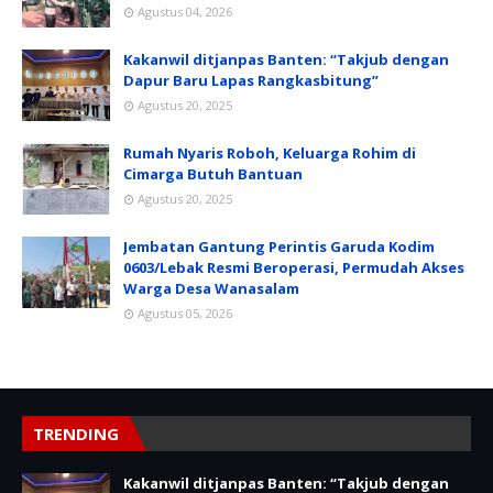
Agustus 04, 2026
Kakanwil ditjanpas Banten: “Takjub dengan
Dapur Baru Lapas Rangkasbitung”
Agustus 20, 2025
Rumah Nyaris Roboh, Keluarga Rohim di
Cimarga Butuh Bantuan
Agustus 20, 2025
Jembatan Gantung Perintis Garuda Kodim
0603/Lebak Resmi Beroperasi, Permudah Akses
Warga Desa Wanasalam
Agustus 05, 2026
TRENDING
Kakanwil ditjanpas Banten: “Takjub dengan