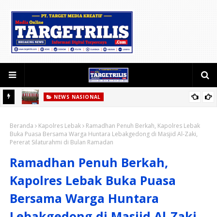
NEWS NASIONAL
Etika Bermedia Sosial dan Keluarga Harmonis Jadi Pesan Utama
e
Beranda
Ketua Persit KCK Daerah III/Siliwangi
Kapolres Lebak
Ramadhan Penuh Berkah, Kapolres Lebak
Buka Puasa Bersama Warga Huntara Lebakgedong di Masjid Al-Zaki,
si
Pererat Silaturahmi di Bulan Ramadan
Ramadhan Penuh Berkah,
Kapolres Lebak Buka Puasa
Bersama Warga Huntara
Lebakgedong di Masjid Al-Zaki,