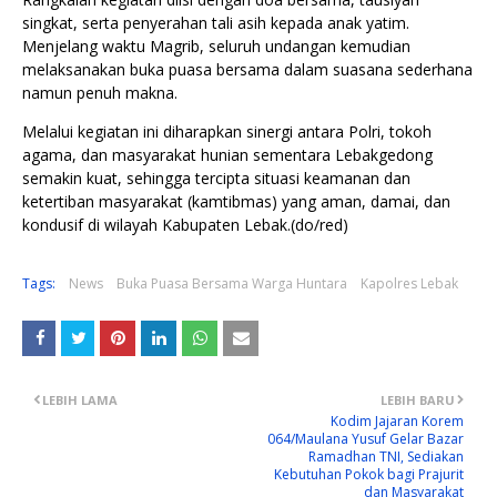
singkat, serta penyerahan tali asih kepada anak yatim.
Menjelang waktu Magrib, seluruh undangan kemudian
melaksanakan buka puasa bersama dalam suasana sederhana
namun penuh makna.
Melalui kegiatan ini diharapkan sinergi antara Polri, tokoh
agama, dan masyarakat hunian sementara Lebakgedong
semakin kuat, sehingga tercipta situasi keamanan dan
ketertiban masyarakat (kamtibmas) yang aman, damai, dan
kondusif di wilayah Kabupaten Lebak.(do/red)
Tags:
News
Buka Puasa Bersama Warga Huntara
Kapolres Lebak
LEBIH LAMA
LEBIH BARU
Kodim Jajaran Korem
064/Maulana Yusuf Gelar Bazar
Ramadhan TNI, Sediakan
Kebutuhan Pokok bagi Prajurit
dan Masyarakat