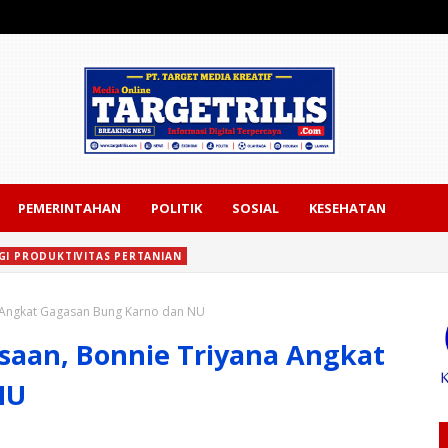
PEMERINTAHAN
POLITIK
SOSIAL
KESEHATAN
I PRODUKTIVITAS PERTANIAN
ulur Lolos PHO, BBWSC3 Perkuat Dukungan bagi Produktivitas Pertanian
 Angkat Gagasan Bung Karno dan NU
saan, Bonnie Triyana Angkat
NU