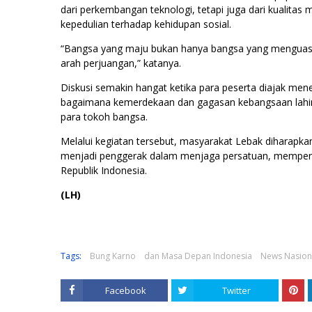
dari perkembangan teknologi, tetapi juga dari kualitas
kepedulian terhadap kehidupan sosial.
“Bangsa yang maju bukan hanya bangsa yang menguasai t
arah perjuangan,” katanya.
Diskusi semakin hangat ketika para peserta diajak mene
bagaimana kemerdekaan dan gagasan kebangsaan lahir 
para tokoh bangsa.
Melalui kegiatan tersebut, masyarakat Lebak diharapkan
menjadi penggerak dalam menjaga persatuan, memperku
Republik Indonesia.
(LH)
Tags:
Bung Karno
dan Masa Depan Indonesia
News Nasion
Facebook
Twitter