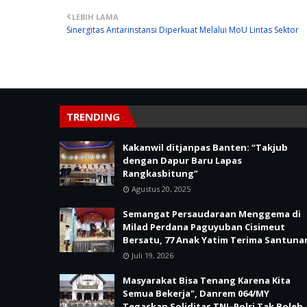
LEBIH LAMA
Sinergitas Antarinstansi Diperkuat Melalui MoU Lintas Sektor
TRENDING
Kakanwil ditjanpas Banten: “Takjub
dengan Dapur Baru Lapas
Rangkasbitung”
Agustus 20, 2025
Semangat Persaudaraan Menggema di
Milad Perdana Paguyuban Cisimeut
Bersatu, 77 Anak Yatim Terima Santuna
Juli 19, 2026
Masyarakat Bisa Tenang Karena Kita
Semua Bekerja", Danrem 064/MY
Tegaskan Soliditas TNI–Polri Tak Boleh