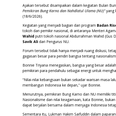
Ajakan tersebut disampaikan dalam kegiatan Bulan Bu
Pemikiran Bung Karno dan Nahdlatul Ulama (NU)”
yang 
(18/6/2026).
Kegiatan yang menjadi bagian dari program
Badan Rise
tokoh dan pemikir nasional, di antaranya Menteri Ag
Wahid
putri tokoh nasional Abdurrahman Wahid (Gus D
Savik Ali
dari Pengurus NU.
Forum tersebut tidak hanya menjadi ruang diskusi, te
gagasan besar para pendiri bangsa tentang nasionalism
Bonnie Triyana menegaskan, bangsa yang besar adala
pemikiran para pendahulu sebagai energi untuk mengh
“Nilai-nilai kebangsaan bukan sekadar warisan masa lalu.
membangun Indonesia ke depan,” ujar Bonnie.
Menurutnya, pemikiran Bung Karno dan NU memiliki tit
Nasionalisme dan nilai keagamaan, kata Bonnie, bukan 
dapat berjalan bersama dalam menjaga Indonesia tetap
Sementara itu, Lukman Hakim Saifuddin dalam papara