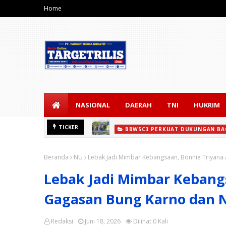
Home
NASIONAL
DAERAH
TNI
HUKRIM
aman Karhutla
TICKER
BBWSC3 PERKUAT DUKUNGAN BAG
24 Titik Jaringan Irigasi P3A di Cik
Beranda
NU
Lebak Jadi Mimbar Kebangsaan, Bonnie Triyana
Lebak Jadi Mimbar Kebang
Gagasan Bung Karno dan 
Redaksi
Juni 18, 2026
Dilihat
0
Kali