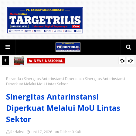
NEWS NASIONAL
Etika Bermedia Sosial dan Keluarga Harmonis Jadi Pesan Utama
e
Beranda
Ketua Persit KCK Daerah III/Siliwangi
Sinergitas Antarinstansi Diperkuat
Sinergitas Antarinstansi
Diperkuat Melalui MoU Lintas Sektor
si
Sinergitas Antarinstansi
Diperkuat Melalui MoU Lintas
Sektor
Redaksi
Juni 17, 2026
Dilihat
0
Kali