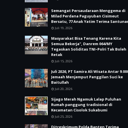
Semangat Persaudaraan Menggema di
Milad Perdana Paguyuban Cisimeut
Bersatu, 77 Anak Yatim Terima Santuna
Juli 19, 2026
Masyarakat Bisa Tenang Karena Kita
Semua Bekerja", Danrem 064/MY
Tegaskan Soliditas TNI–Polri Tak Boleh
Retak
Juli 15, 2026
Juli 2026, PT Samira Ali Wisata Antar 9.00
Jemaah Menjemput Panggilan Suci ke
Baitullah
Juli 20, 2026
Sijago Merah Ngamuk Lalap Puluhan
Rumah panggung tradisional di
Kecamatan Cisolok Sukabumi
Juli 25, 2026
Ditreskrimum Polda Banten Terima