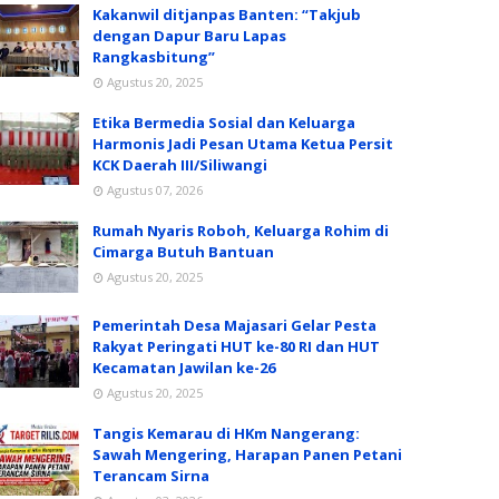
Kakanwil ditjanpas Banten: “Takjub
dengan Dapur Baru Lapas
Rangkasbitung”
Agustus 20, 2025
Etika Bermedia Sosial dan Keluarga
Harmonis Jadi Pesan Utama Ketua Persit
KCK Daerah III/Siliwangi
Agustus 07, 2026
Rumah Nyaris Roboh, Keluarga Rohim di
Cimarga Butuh Bantuan
Agustus 20, 2025
Pemerintah Desa Majasari Gelar Pesta
Rakyat Peringati HUT ke-80 RI dan HUT
Kecamatan Jawilan ke-26
Agustus 20, 2025
Tangis Kemarau di HKm Nangerang:
Sawah Mengering, Harapan Panen Petani
Terancam Sirna