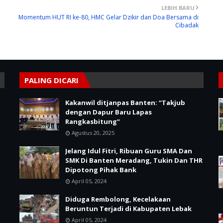
LEBIH BARU
Momentum HUT RI ke-80, HMC Gelar Dzikir dan Doa Bersama di
Cibadak
PALING DICARI
Kakanwil ditjanpas Banten: “Takjub
dengan Dapur Baru Lapas
Rangkasbitung”
Agustus 20, 2025
Jelang Idul Fitri, Ribuan Guru SMA Dan
SMK Di Banten Meradang, Tukin Dan THR
Dipotong Pihak Bank
April 05, 2024
Diduga Rembolong, Kecelakaan
Beruntun Terjadi di Kabupaten Lebak
April 05, 2024