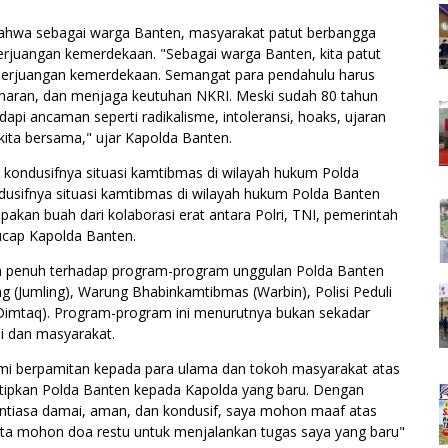
hwa sebagai warga Banten, masyarakat patut berbangga
erjuangan kemerdekaan. "Sebagai warga Banten, kita patut
 perjuangan kemerdekaan. Semangat para pendahulu harus
enaran, dan menjaga keutuhan NKRI. Meski sudah 80 tahun
dapi ancaman seperti radikalisme, intoleransi, hoaks, ujaran
kita bersama," ujar Kapolda Banten.
 kondusifnya situasi kamtibmas di wilayah hukum Polda
dusifnya situasi kamtibmas di wilayah hukum Polda Banten
akan buah dari kolaborasi erat antara Polri, TNI, pemerintah
ucap Kapolda Banten.
an penuh terhadap program-program unggulan Polda Banten
ling (Jumling), Warung Bhabinkamtibmas (Warbin), Polisi Peduli
(Dimtaq). Program-program ini menurutnya bukan sekadar
si dan masyarakat.
mi berpamitan kepada para ulama dan tokoh masyarakat atas
itipkan Polda Banten kepada Kapolda yang baru. Dengan
nantiasa damai, aman, dan kondusif, saya mohon maaf atas
erta mohon doa restu untuk menjalankan tugas saya yang baru"