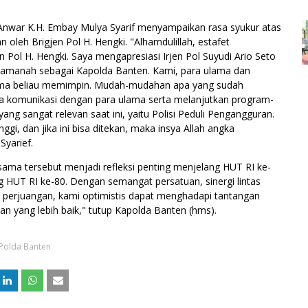
nwar K.H. Embay Mulya Syarif menyampaikan rasa syukur atas
 oleh Brigjen Pol H. Hengki. "Alhamdulillah, estafet
n Pol H. Hengki. Saya mengapresiasi Irjen Pol Suyudi Ario Seto
n amanah sebagai Kapolda Banten. Kami, para ulama dan
ama beliau memimpin. Mudah-mudahan apa yang sudah
aga komunikasi dengan para ulama serta melanjutkan program-
yang sangat relevan saat ini, yaitu Polisi Peduli Pengangguran.
gi, dan jika ini bisa ditekan, maka insya Allah angka
Syarief.
ma tersebut menjadi refleksi penting menjelang HUT RI ke-
g HUT RI ke-80. Dengan semangat persatuan, sinergi lintas
i perjuangan, kami optimistis dapat menghadapi tantangan
 yang lebih baik," tutup Kapolda Banten (hms).
Polda Banten