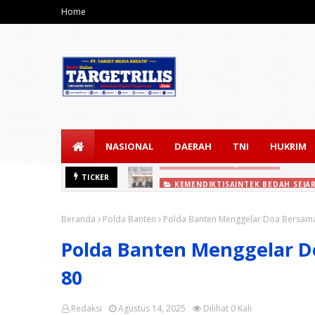
Home
NASIONAL
DAERAH
TNI
HUKRIM
TICKER
KEMENDIKTISAINTEK BEDAH SEJA
Kemendiktisaintek Bedah Sejarah S
Beranda
Polda Banten
Polda Banten Menggelar Doa Bersama 
Polda Banten Menggelar D
80
Redaksi
Agustus 14, 2025
Dilihat
0
Kali