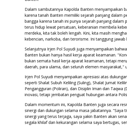
Dalam sambutannya Kapolda Banten menyampaikan ba
karena tanah Banten memiliki sejarah panjang dalam p
bangga karena tanah ini punya sejarah panjang dalam
terus hidup lewat persatuan, keberanian membela keb
merdeka, kita tak boleh lengah. Kini, kita masih mengha
kebencian, narkoba, dan terorisme. Ini tanggung jawab 
Selanjutnya Irjen Pol Suyudi juga menyampaikan bahwa
Banten bukan hanya hasil kerja aparat keamanan. "Kon
bukan semata hasil kerja aparat keamanan, tetapi merup
daerah, para ulama, dan seluruh elemen masyarakat," 
Irjen Pol Suyudi menyampaikan apresiasi atas dukung
seperti Shalat Subuh Keliling (Suling), Shalat Jumat Keli
Pengangguran (Poliran), dan Disiplin Iman dan Taqwa 
inovasi, tetapi jembatan penguat hubungan antara Poli
Dalam momentum ini, Kapolda Banten juga secara res
sinergi dan dukungan selama masa jabatannya. "Saya t
sinergi yang terus terjaga, saya yakin Banten akan se
segala khilaf dan kekurangan selama saya bertugas, s