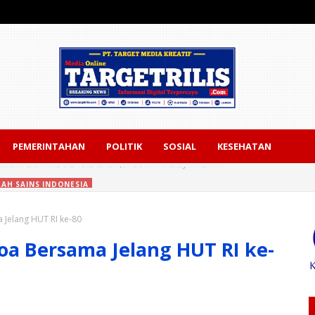
PEMERINTAHAN
POLITIK
SOSIAL
KESEHATAN
RAH SAINS INDONESIA
ains Indonesia, Bonnie Triyana Tekankan Pemerataan Pendidikan sebag
Jelang HUT RI ke-80
oa Bersama Jelang HUT RI ke-