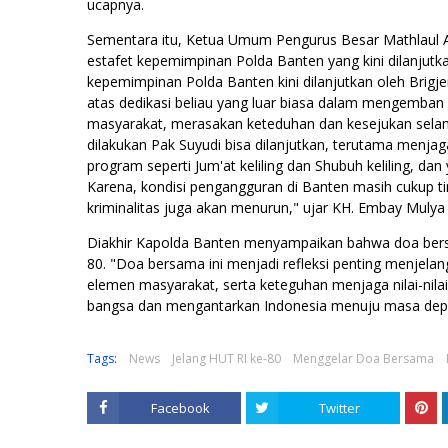
ucapnya.
Sementara itu, Ketua Umum Pengurus Besar Mathlaul A
estafet kepemimpinan Polda Banten yang kini dilanjutkan
kepemimpinan Polda Banten kini dilanjutkan oleh Brigje
atas dedikasi beliau yang luar biasa dalam mengemba
masyarakat, merasakan keteduhan dan kesejukan sel
dilakukan Pak Suyudi bisa dilanjutkan, terutama menj
program seperti Jum'at keliling dan Shubuh keliling, dan 
Karena, kondisi pengangguran di Banten masih cukup ting
kriminalitas juga akan menurun," ujar KH. Embay Mulya 
Diakhir Kapolda Banten menyampaikan bahwa doa bersa
80. "Doa bersama ini menjadi refleksi penting menjelan
elemen masyarakat, serta keteguhan menjaga nilai-nila
bangsa dan mengantarkan Indonesia menuju masa depan
Tags:
News
Jelang HUT RI ke-80
Menggelar Doa Bersama
Facebook
Twitter