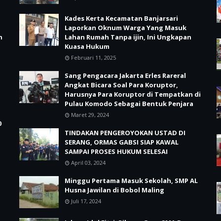
Kades Kerta Kecamatan Banjarsari
Laporkan Oknum Warga Yang Masuk
n
Lahan Rumah Tanpa ijin, Ini Ungkapan
Kuasa Hukum
Februari 11, 2025
Sang Pengacara Jakarta Erles Rareral
Angkat Bicara Soal Para Koruptor,
Harusnya Para Koruptor di Tempatkan di
Pulau Komodo Sebagai Bentuk Penjara
Maret 29, 2024
0
TINDAKAN PENGEROYOKAN USTAD DI
SERANG, ORMAS GABSI SIAP KAWAL
SAMPAI PROSES HUKUM SELESAI
April 03, 2024
Minggu Pertama Masuk Sekolah, SMP AL
Husna Jawilan di Bobol Maling
Juli 17, 2024