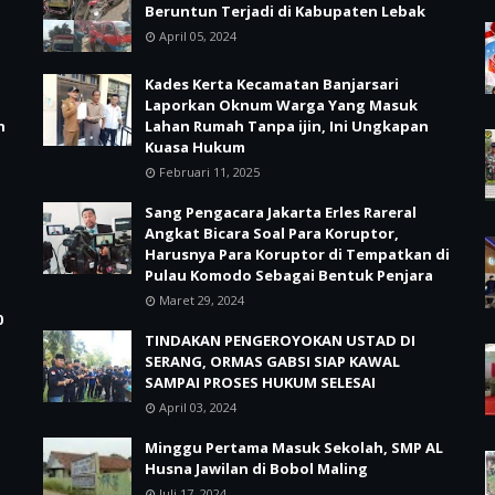
Beruntun Terjadi di Kabupaten Lebak
April 05, 2024
Kades Kerta Kecamatan Banjarsari
Laporkan Oknum Warga Yang Masuk
n
Lahan Rumah Tanpa ijin, Ini Ungkapan
Kuasa Hukum
Februari 11, 2025
Sang Pengacara Jakarta Erles Rareral
Angkat Bicara Soal Para Koruptor,
Harusnya Para Koruptor di Tempatkan di
Pulau Komodo Sebagai Bentuk Penjara
Maret 29, 2024
0
TINDAKAN PENGEROYOKAN USTAD DI
SERANG, ORMAS GABSI SIAP KAWAL
SAMPAI PROSES HUKUM SELESAI
April 03, 2024
Minggu Pertama Masuk Sekolah, SMP AL
Husna Jawilan di Bobol Maling
Juli 17, 2024