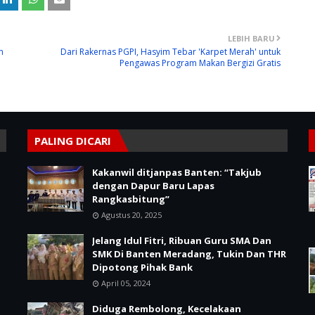
LEBIH BARU
m
Dari Rakernas PGPI, Hasyim Tebar 'Karpet Merah' untuk
Pengawas Program Makan Bergizi Gratis
PALING DICARI
Kakanwil ditjanpas Banten: “Takjub
dengan Dapur Baru Lapas
Rangkasbitung”
Agustus 20, 2025
Jelang Idul Fitri, Ribuan Guru SMA Dan
SMK Di Banten Meradang, Tukin Dan THR
Dipotong Pihak Bank
April 05, 2024
Diduga Rembolong, Kecelakaan