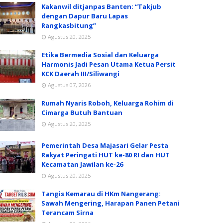
Kakanwil ditjanpas Banten: “Takjub
dengan Dapur Baru Lapas
Rangkasbitung”
Agustus 20, 2025
Etika Bermedia Sosial dan Keluarga
Harmonis Jadi Pesan Utama Ketua Persit
KCK Daerah III/Siliwangi
Agustus 07, 2026
Rumah Nyaris Roboh, Keluarga Rohim di
Cimarga Butuh Bantuan
Agustus 20, 2025
Pemerintah Desa Majasari Gelar Pesta
Rakyat Peringati HUT ke-80 RI dan HUT
Kecamatan Jawilan ke-26
Agustus 20, 2025
Tangis Kemarau di HKm Nangerang:
Sawah Mengering, Harapan Panen Petani
Terancam Sirna