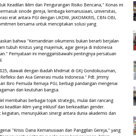
 Keadilan Iklim dan Pengurangan Risiko Bencana," Konas ini
termasuk sinode gereja, lembaga kemanusiaan, universitas,
aborasi erat antara PGI dengan UKDW, JAKOMKRIS, CBN-OBI,
komitmen bersama untuk menciptakan solusi yang
askan bahwa "Kemandirian oikumenis bukan berarti berjalan
lam tubuh Kristus yang majemuk, agar gereja di Indonesia
aan." Pernyataan ini menggarisbawahi pentingnya persatuan
l.
025, diawali dengan ibadah khidmat di GKJ Gondokusuman,
: Refleksi dan Asa Generasi muda Indonesia." Pdt. Jimmy
dari Biro Pemuda Remaja PGI, berbagi pandangan mengenai
ragaman dan keutuhan bangsa.
lel membahas berbagai topik strategis, mulai dari rancang
 keadilan iklim yang inklusif dan berkeadilan gender.
 kegiatan, menunjukkan sinergi antara dunia akademis dan
engenai "Krisis Dana Kemanusiaan dan Panggilan Gereja," yang