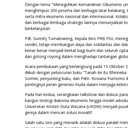
Dengan tema "Meneguhkan Kemandirian Oikumenis untuk
menghimpun 200 peserta dari berbagai latar belakang, 
serta mitra ekumenis nasional dan internasional. Kol
dan berbagai lembaga strategis lainnya menunjukkan 
berkelanjutan.
Pdt. Sureshj Tumaloweng, Kepala Biro PRB PGI, meneg
sendiri, tetapi membangun daya dan solidaritas dari da
benar-benar menjadi berkat bagi bumi dan seluruh cipt
dan gotong royong dalam menghadapi tantangan globa
Acara pembukaan yang berlangsung pada 15 Oktober 2
diikuti dengan peluncuran buku "Tanah Air itu Bhinneka
Sormin, penyunting buku, dan Pdm. Rosiana Purnomo 
pentingnya peran generasi muda dalam menjaga kebe
Pada hari kedua, serangkaian talkshow dan diskusi para
bangun teologi diakonia ekumenis hingga model advokasi
Universitas Kristen Duta Wacana (UKDW) menjadi pusat
gereja dalam mencari solusi inovatif.
Salah satu sesi yang menarik adalah diskusi paralel m