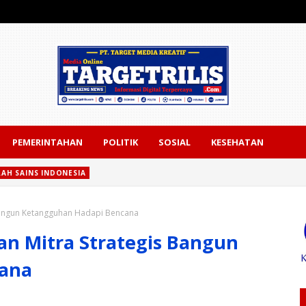
PEMERINTAHAN
POLITIK
SOSIAL
KESEHATAN
RAH SAINS INDONESIA
ains Indonesia, Bonnie Triyana Tekankan Pemerataan Pendidikan sebag
 Bangun Ketangguhan Hadapi Bencana
an Mitra Strategis Bangun
ana