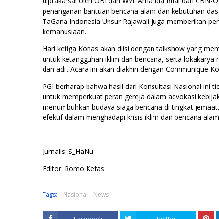
diprakarsai oleh OBI dan WVI. Amanda Rifai dari CBN
penanganan bantuan bencana alam dan kebutuhan dasar
TaGana Indonesia Unsur Rajawali juga memberikan per
kemanusiaan.
Hari ketiga Konas akan diisi dengan talkshow yang m
untuk ketangguhan iklim dan bencana, serta lokakarya 
dan adil. Acara ini akan diakhiri dengan Communique Kon
PGI berharap bahwa hasil dari Konsultasi Nasional ini
untuk memperkuat peran gereja dalam advokasi kebijakan
menumbuhkan budaya siaga bencana di tingkat jemaat.
efektif dalam menghadapi krisis iklim dan bencana alam
Jurnalis: S_HaNu
Editor: Romo Kefas
Tags:
Nasional
News
Facebook
Twitter