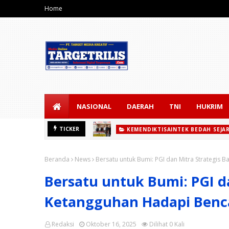
Home
NASIONAL
DAERAH
TNI
HUKRIM
TICKER
KEMENDIKTISAINTEK BEDAH SEJA
Kemendiktisaintek Bedah Sejarah S
Beranda
News
Bersatu untuk Bumi: PGI dan Mitra Strategis
Bersatu untuk Bumi: PGI d
Ketangguhan Hadapi Benc
Redaksi
Oktober 16, 2025
Dilihat
0
Kali