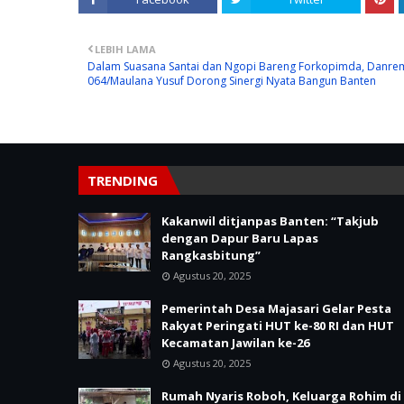
LEBIH LAMA
Dalam Suasana Santai dan Ngopi Bareng Forkopimda, Danre
064/Maulana Yusuf Dorong Sinergi Nyata Bangun Banten
TRENDING
Kakanwil ditjanpas Banten: “Takjub
dengan Dapur Baru Lapas
Rangkasbitung”
Agustus 20, 2025
Pemerintah Desa Majasari Gelar Pesta
Rakyat Peringati HUT ke-80 RI dan HUT
Kecamatan Jawilan ke-26
Agustus 20, 2025
Rumah Nyaris Roboh, Keluarga Rohim di