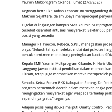
Yaumin Multiprogram Cikande, Jumat (27/3/2026).
Kegiatan bertajuk “Hadiah Lebaran” ini menggandeng du
Makmur Sejahtera, dalam upaya mempercepat penyerapa
Digelar di lingkungan kampus SMK Yaumin Multiprogram
tersebut disambut antusias masyarakat. Sekitar 600 pe
posisi yang tersedia.
Manager PT Imecon, Rebeca, S.Psi., menegaskan prose
biaya. “Seluruh tahapan seleksi, mulai dari psikotes hi
bentuk komitmen mendukung peningkatan kualitas SDM 
Kepala SMK Yaumin Multiprogram Cikande, H. Haris Ubaid
tanggung jawab institusi pendidikan dalam memastikan l
lulusan, tetapi juga memastikan mereka memperoleh pe
Senada, Ketua Forum BKK Kabupaten Serang, Dr. Rini Mu
program pemerintah daerah dalam menekan angka peng
mengingatkan masyarakat agar waspada terhadap prakti
sepenuhnya gratis,” tegasnya.
Adapun posisi yang dibuka meliputi Quality Control, Pac