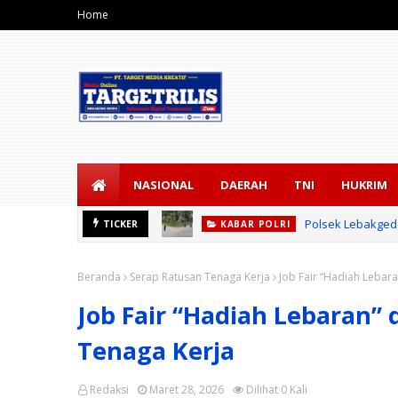
Home
NASIONAL
DAERAH
TNI
HUKRIM
Polsek Lebakgedo
TICKER
KABAR POLRI
Beranda
Serap Ratusan Tenaga Kerja
Job Fair “Hadiah Lebar
Job Fair “Hadiah Lebaran” 
Tenaga Kerja
Redaksi
Maret 28, 2026
Dilihat
0
Kali