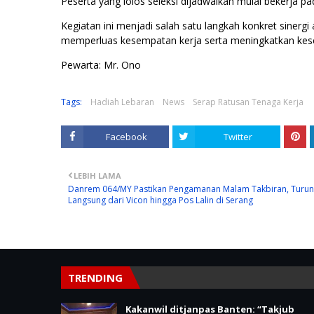
Peserta yang lolos seleksi dijadwalkan mulai bekerja p
Kegiatan ini menjadi salah satu langkah konkret sinergi
memperluas kesempatan kerja serta meningkatkan kese
Pewarta: Mr. Ono
Tags:
Hadiah Lebaran
News
Serap Ratusan Tenaga Kerja
Facebook
Twitter
LEBIH LAMA
Danrem 064/MY Pastikan Pengamanan Malam Takbiran, Turun
Langsung dari Vicon hingga Pos Lalin di Serang
TRENDING
Kakanwil ditjanpas Banten: “Takjub