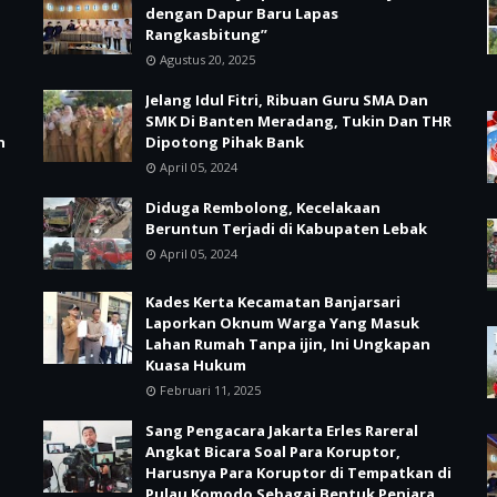
dengan Dapur Baru Lapas
Rangkasbitung”
Agustus 20, 2025
Jelang Idul Fitri, Ribuan Guru SMA Dan
SMK Di Banten Meradang, Tukin Dan THR
n
Dipotong Pihak Bank
April 05, 2024
Diduga Rembolong, Kecelakaan
Beruntun Terjadi di Kabupaten Lebak
April 05, 2024
Kades Kerta Kecamatan Banjarsari
Laporkan Oknum Warga Yang Masuk
Lahan Rumah Tanpa ijin, Ini Ungkapan
Kuasa Hukum
Februari 11, 2025
Sang Pengacara Jakarta Erles Rareral
Angkat Bicara Soal Para Koruptor,
Harusnya Para Koruptor di Tempatkan di
Pulau Komodo Sebagai Bentuk Penjara