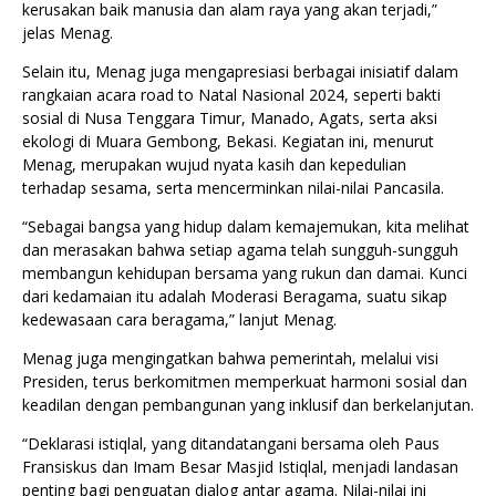
kerusakan baik manusia dan alam raya yang akan terjadi,”
jelas Menag.
Selain itu, Menag juga mengapresiasi berbagai inisiatif dalam
rangkaian acara road to Natal Nasional 2024, seperti bakti
sosial di Nusa Tenggara Timur, Manado, Agats, serta aksi
ekologi di Muara Gembong, Bekasi. Kegiatan ini, menurut
Menag, merupakan wujud nyata kasih dan kepedulian
terhadap sesama, serta mencerminkan nilai-nilai Pancasila.
“Sebagai bangsa yang hidup dalam kemajemukan, kita melihat
dan merasakan bahwa setiap agama telah sungguh-sungguh
membangun kehidupan bersama yang rukun dan damai. Kunci
dari kedamaian itu adalah Moderasi Beragama, suatu sikap
kedewasaan cara beragama,” lanjut Menag.
Menag juga mengingatkan bahwa pemerintah, melalui visi
Presiden, terus berkomitmen memperkuat harmoni sosial dan
keadilan dengan pembangunan yang inklusif dan berkelanjutan.
“Deklarasi istiqlal, yang ditandatangani bersama oleh Paus
Fransiskus dan Imam Besar Masjid Istiqlal, menjadi landasan
penting bagi penguatan dialog antar agama. Nilai-nilai ini