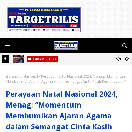
KABAR POLRI
Refleksi Kasus Bigmo: Mempromosikan dan Menjual Vape pada
Perkuat
Beranda
Anak adalah Kriminal
Nasional
Perayaan Natal Nasional 2024, Menag: “Momentum
Membumikan Ajaran Agama dalam Semangat Cinta Kasih Kemanusiaan”
Perayaan Natal Nasional 2024,
Menag: “Momentum
Membumikan Ajaran Agama
dalam Semangat Cinta Kasih