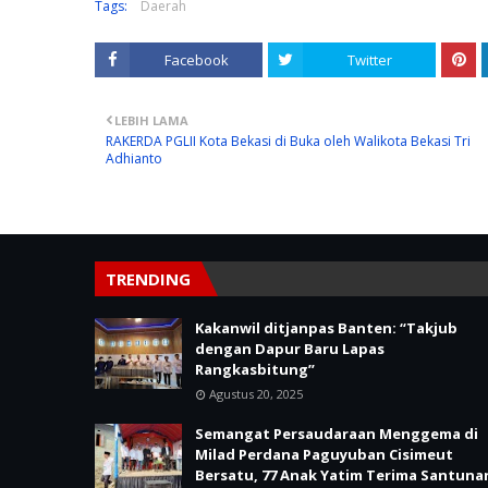
Tags:
Daerah
Facebook
Twitter
LEBIH LAMA
RAKERDA PGLII Kota Bekasi di Buka oleh Walikota Bekasi Tri
Adhianto
TRENDING
Kakanwil ditjanpas Banten: “Takjub
dengan Dapur Baru Lapas
Rangkasbitung”
Agustus 20, 2025
Semangat Persaudaraan Menggema di
Milad Perdana Paguyuban Cisimeut
Bersatu, 77 Anak Yatim Terima Santuna