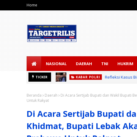
Home
NASIONAL
DAERAH
TNI
HUKRIM
Refleksi Kasus 
TICKER
KABAR POLRI
Beranda
Daerah
Di Acara Sertijab Bupati dan Wakil Bupati
Untuk Rakyat
Di Acara Sertijab Bupati d
Khidmat, Bupati Lebak Ak