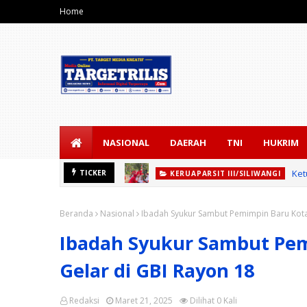
Home
NASIONAL
DAERAH
TNI
HUKRIM
Ket
TICKER
KERUAPARSIT III/SILIWANGI
Beranda
Nasional
Ibadah Syukur Sambut Pemimpin Baru Kota 
Ibadah Syukur Sambut Pem
Gelar di GBI Rayon 18
Redaksi
Maret 21, 2025
Dilihat
0
Kali