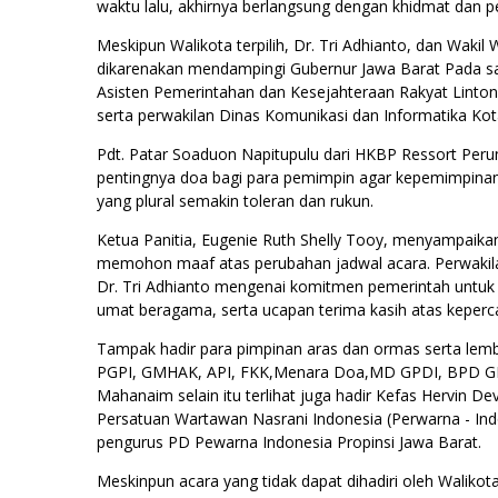
waktu lalu, akhirnya berlangsung dengan khidmat dan p
Meskipun Walikota terpilih, Dr. Tri Adhianto, dan Wakil W
dikarenakan mendampingi Gubernur Jawa Barat Pada sat
Asisten Pemerintahan dan Kesejahteraan Rakyat Linton
serta perwakilan Dinas Komunikasi dan Informatika Ko
Pdt. Patar Soaduon Napitupulu dari HKBP Ressort Pe
pentingnya doa bagi para pemimpin agar kepemimpin
yang plural semakin toleran dan rukun.
Ketua Panitia, Eugenie Ruth Shelly Tooy, menyampaikan
memohon maaf atas perubahan jadwal acara. Perwakila
Dr. Tri Adhianto mengenai komitmen pemerintah untuk 
umat beragama, serta ucapan terima kasih atas keperca
Tampak hadir para pimpinan aras dan ormas serta lemb
PGPI, GMHAK, API, FKK,Menara Doa,MD GPDI, BPD G
Mahanaim selain itu terlihat juga hadir Kefas Hervin 
Persatuan Wartawan Nasrani Indonesia (Perwarna - Indo
pengurus PD Pewarna Indonesia Propinsi Jawa Barat.
Meskinpun acara yang tidak dapat dihadiri oleh Waliko