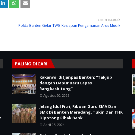
LEBIH BARU
l
Polda Banten Gelar TWG Kesiapan Pengamanan Arus Mudik
PALING DICARI
Kakanwil ditjanpas Banten: “Takjub
dengan Dapur Baru Lapas
Rangkasbitung”
Agustus 20, 2025
Jelang Idul Fitri, Ribuan Guru SMA Dan
SMK Di Banten Meradang, Tukin Dan THR
n
Dipotong Pihak Bank
April 05, 2024