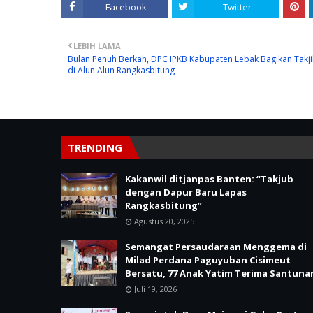
Facebook
Twitter
LEBIH LAMA
Bulan Penuh Berkah, DPC IPKB Kabupaten Lebak Bagikan Takji
di Alun Alun Rangkasbitung
TRENDING
Kakanwil ditjanpas Banten: “Takjub
dengan Dapur Baru Lapas
Rangkasbitung”
Agustus 20, 2025
Semangat Persaudaraan Menggema di
Milad Perdana Paguyuban Cisimeut
Bersatu, 77 Anak Yatim Terima Santuna
Juli 19, 2026