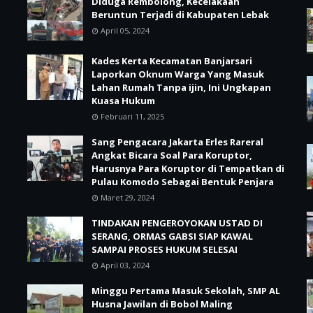
Diduga Rembolong, Kecelakaan
Beruntun Terjadi di Kabupaten Lebak
April 05, 2024
Kades Kerta Kecamatan Banjarsari
Laporkan Oknum Warga Yang Masuk
Lahan Rumah Tanpa ijin, Ini Ungkapan
Kuasa Hukum
Februari 11, 2025
Sang Pengacara Jakarta Erles Rareral
Angkat Bicara Soal Para Koruptor,
Harusnya Para Koruptor di Tempatkan di
Pulau Komodo Sebagai Bentuk Penjara
Maret 29, 2024
TINDAKAN PENGEROYOKAN USTAD DI
SERANG, ORMAS GABSI SIAP KAWAL
SAMPAI PROSES HUKUM SELESAI
April 03, 2024
Minggu Pertama Masuk Sekolah, SMP AL
Husna Jawilan di Bobol Maling