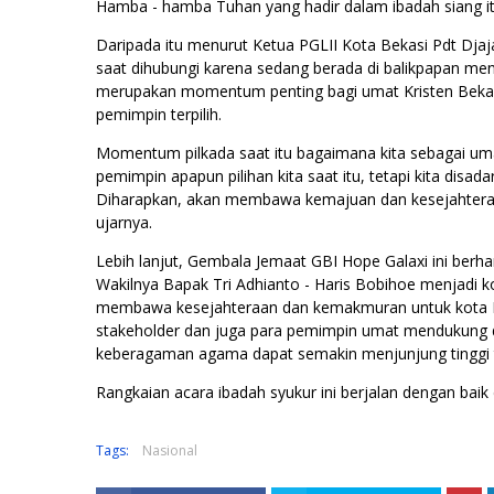
Hamba - hamba Tuhan yang hadir dalam ibadah siang it
Daripada itu menurut Ketua PGLII Kota Bekasi Pdt Djaj
saat dihubungi karena sedang berada di balikpapan me
merupakan momentum penting bagi umat Kristen Beka
pemimpin terpilih.
Momentum pilkada saat itu bagaimana kita sebagai um
pemimpin apapun pilihan kita saat itu, tetapi kita dis
Diharapkan, akan membawa kemajuan dan kesejahteraa
ujarnya.
Lebih lanjut, Gembala Jemaat GBI Hope Galaxi ini ber
Wakilnya Bapak Tri Adhianto - Haris Bobihoe menjadi
membawa kesejahteraan dan kemakmuran untuk kota Beka
stakeholder dan juga para pemimpin umat mendukung 
keberagaman agama dapat semakin menjunjung tinggi t
Rangkaian acara ibadah syukur ini berjalan dengan baik 
Tags:
Nasional