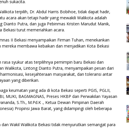
enuh sukacita.
alikota terpilih, Dr. Abdul Harris Bobihoe, tidak dapat hadir,
u acara akan tetapi hadir yang mewakili Walikota adalah
g Dianto Putra, dan juga Pebinmas Kristen Marudut Manik,
ta Bekasi turut memeriahkan acara.
rumnas II Bekasi menyampaikan Firman Tuhan, menekankan
an mereka membawa kebaikan dan menjadikan Kota Bekasi
 rasa syukur atas terpilihnya pemimpin baru Bekasi dan
n Walikota, Lintong Dianto Putra, menyampaikan pesan dari
harmonisasi, kesejahteraan masyarakat, dan toleransi antar
yaan yang diberikan.
aga keumatan yang ada di kota Bekasi seperti PGIS, PGLII,
BI, MUKI, BAGMAGNAS, Preses HKBP dan Perwakilan Yayasan
Devananda, S.Th., M.Pd.K ., Ketua Dewan Pimpinan Daerah
nesia) Propinsi Jawa Barat, yang didampingi oleh beberapa
ta dan Wakil Walikota Bekasi tidak menyurutkan semangat para