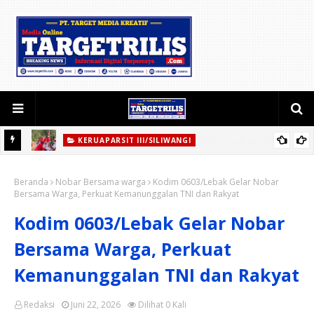
KERUAPARSIT III/SILIWANGI
Jaga
Ketua Persit KCK Daerah III/Siliwangi Salurkan Bantuan Sosial di
Beranda
Lokasi Sumur Bor
Nobar Bersama warga
Kodim 0603/Lebak Gelar Nobar
Bersama Warga, Perkuat Kemanunggalan TNI dan Rakyat
Kodim 0603/Lebak Gelar Nobar
Bersama Warga, Perkuat
Kemanunggalan TNI dan Rakyat
Redaksi
Juni 22, 2026
Dilihat
0
Kali