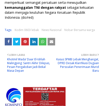
memperkuat semangat persatuan serta mewujudkan
kemanunggalan TNI dengan rakyat
sebagai kekuatan
dalam menjaga keutuhan Negara Kesatuan Republik
Indonesia. (do/red)
Tags:
Kodim 0603 lebak
News Nasional
Nobar Bersama warga
LEBIH LAMA
LEBIH BARU
Khotmil Wada’ Daar El-Ishlah
Kasus SPMB Lebak Menghangat,
Malingping: Santri Akhir Dilepas,
DPRD Desak Klarifikasi Dugaan
Pesan Pengabdian Jadi Bekal
Persoalan Penerimaan Murid
Masa Depan
Baru