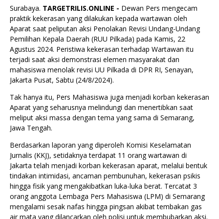
Surabaya.
TARGETRILIS.ONLINE -
Dewan Pers mengecam
praktik kekerasan yang dilakukan kepada wartawan oleh
Aparat saat peliputan aksi Penolakan Revisi Undang-Undang
Pemilihan Kepala Daerah (RUU Pilkada) pada Kamis, 22
Agustus 2024. Peristiwa kekerasan terhadap Wartawan itu
terjadi saat aksi demonstrasi elemen masyarakat dan
mahasiswa menolak revisi UU Pilkada di DPR RI, Senayan,
Jakarta Pusat, Sabtu (24/8/2024).
Tak hanya itu, Pers Mahasiswa juga menjadi korban kekerasan
Aparat yang seharusnya melindungi dan menertibkan saat
meliput aksi massa dengan tema yang sama di Semarang,
Jawa Tengah.
Berdasarkan laporan yang diperoleh Komisi Keselamatan
Jurnalis (KKJ), setidaknya terdapat 11 orang wartawan di
Jakarta telah menjadi korban kekerasan aparat, melalui bentuk
tindakan intimidasi, ancaman pembunuhan, kekerasan psikis
hingga fisik yang mengakibatkan luka-luka berat. Tercatat 3
orang anggota Lembaga Pers Mahasiswa (LPM) di Semarang
mengalami sesak nafas hingga pingsan akibat tembakan gas
air mata yang dilancarkan oleh polisi untuk membubarkan aksi.