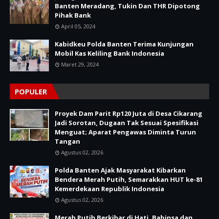
Banten Meradang, Tukin Dan THR Dipotong
Pihak Bank
April 05, 2024
Kabidkeu Polda Banten Terima Kunjungan
Mobil Kas Keliling Bank Indonesia
Maret 29, 2024
POPULER
Proyek Dam Parit Rp120 Juta di Desa Cikarang
Jadi Sorotan, Dugaan Tak Sesuai Spesifikasi
Menguat; Aparat Pengawas Diminta Turun
Tangan
Agustus 02, 2026
Polda Banten Ajak Masyarakat Kibarkan
Bendera Merah Putih, Semarakkan HUT ke-81
Kemerdekaan Republik Indonesia
Agustus 02, 2026
Merah Putih Berkibar di Hati, Babinsa dan