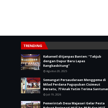
TRENDING
Kakanwil ditjanpas Banten: “Takjub
dengan Dapur Baru Lapas
Rangkasbitung”
Agustus 20, 2025
Semangat Persaudaraan Menggema di
Milad Perdana Paguyuban Cisimeut
Bersatu, 77 Anak Yatim Terima Santuna
Juli 19, 2026
Pemerintah Desa Majasari Gelar Pesta
Rakyat Peringati HUT ke-80 RI dan HUT