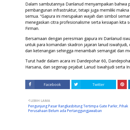
Dalam sambutannya Danlanud menyampaikan bahwa per
pembangunan infrastruktur, tetapi juga memiliki makna 
semua. “Gapura ini merupakan wajah dan simbol semang
menegaskan citra profesionalisme serta kesiapan kita
Firman.
Bersamaan dengan peresmian gapura ini Danlanud iswa
untuk para komandan skadron jajaran lanud iswahjudi
dan ketenangan sehingga menambah semangat dan mot
Turut hadir dalam acara ini Dandepohar 60, Dandepoha
Harsana, dan segenap pejabat Lanud Iswahjudi serta I
Facebook
Twitter
LEBIH LAMA
Pengunjung Pasar Rangkasbitung Tertimpa Gate Parkir, Pihak
Perusahaan Belum ada Pertanggungjawaban