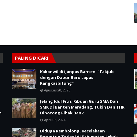
PALING DICARI
Kakanwil ditjanpas Banten: “Takjub
dengan Dapur Baru Lapas
Rangkasbitung”
Agustus 20, 2025
Jelang Idul Fitri, Ribuan Guru SMA Dan
SMK Di Banten Meradang, Tukin Dan THR
n
Dipotong Pihak Bank
April 05, 2024
Diduga Rembolong, Kecelakaan
Beruntun Terjadi di Kabupaten Lebak