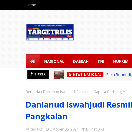
Home
NASIONAL
DAERAH
TNI
HUKRIM
Etika Bermedi
TICKER
NEWS NASIONAL
Beranda
Danlanud Iswahjudi Resmikan Gapura Gerbang Masu
Danlanud Iswahjudi Resm
Pangkalan
Redaksi
Oktober 06, 2024
Dilihat
0
Kali