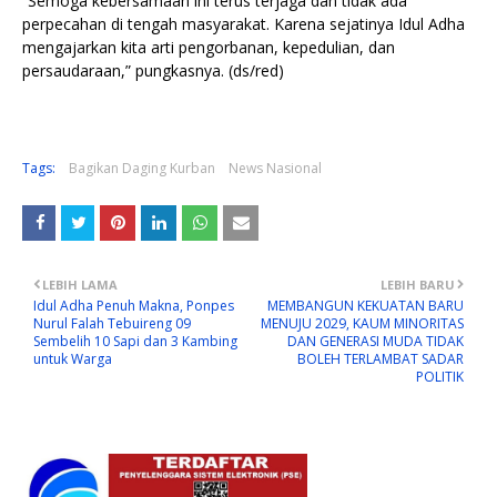
“Semoga kebersamaan ini terus terjaga dan tidak ada
perpecahan di tengah masyarakat. Karena sejatinya Idul Adha
mengajarkan kita arti pengorbanan, kepedulian, dan
persaudaraan,” pungkasnya. (ds/red)
Tags:
Bagikan Daging Kurban
News Nasional
LEBIH LAMA
LEBIH BARU
Idul Adha Penuh Makna, Ponpes
MEMBANGUN KEKUATAN BARU
Nurul Falah Tebuireng 09
MENUJU 2029, KAUM MINORITAS
Sembelih 10 Sapi dan 3 Kambing
DAN GENERASI MUDA TIDAK
untuk Warga
BOLEH TERLAMBAT SADAR
POLITIK