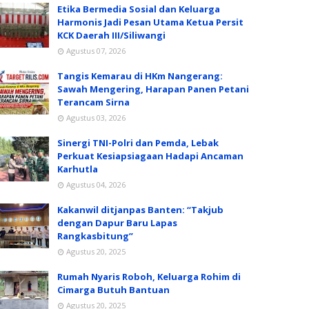
Etika Bermedia Sosial dan Keluarga
Harmonis Jadi Pesan Utama Ketua Persit
KCK Daerah III/Siliwangi
Agustus 07, 2026
Tangis Kemarau di HKm Nangerang:
Sawah Mengering, Harapan Panen Petani
Terancam Sirna
Agustus 03, 2026
Sinergi TNI-Polri dan Pemda, Lebak
Perkuat Kesiapsiagaan Hadapi Ancaman
Karhutla
Agustus 04, 2026
Kakanwil ditjanpas Banten: “Takjub
dengan Dapur Baru Lapas
Rangkasbitung”
Agustus 20, 2025
Rumah Nyaris Roboh, Keluarga Rohim di
Cimarga Butuh Bantuan
Agustus 20, 2025