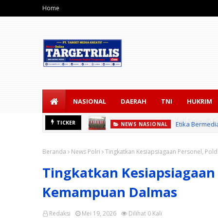
Home
NASIONAL
DAERAH
TNI
HUKRIM
Etika Bermedi
TICKER
NEWS NASIONAL
Beranda
News Polri
Tingkatkan Kesiapsiagaan Personel, Po
Tingkatkan Kesiapsiagaan 
Kemampuan Dalmas
Redaksi
Mei 19, 2026
Dilihat
0
Kali