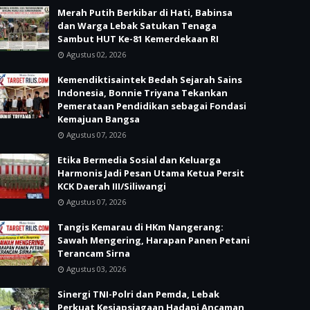
Merah Putih Berkibar di Hati, Babinsa
dan Warga Lebak Satukan Tenaga
Sambut HUT Ke-81 Kemerdekaan RI
Agustus 02, 2026
Kemendiktisaintek Bedah Sejarah Sains
Indonesia, Bonnie Triyana Tekankan
Pemerataan Pendidikan sebagai Fondasi
Kemajuan Bangsa
Agustus 07, 2026
Etika Bermedia Sosial dan Keluarga
Harmonis Jadi Pesan Utama Ketua Persit
KCK Daerah III/Siliwangi
Agustus 07, 2026
Tangis Kemarau di HKm Nangerang:
Sawah Mengering, Harapan Panen Petani
Terancam Sirna
Agustus 03, 2026
Sinergi TNI-Polri dan Pemda, Lebak
Perkuat Kesiapsiagaan Hadapi Ancaman