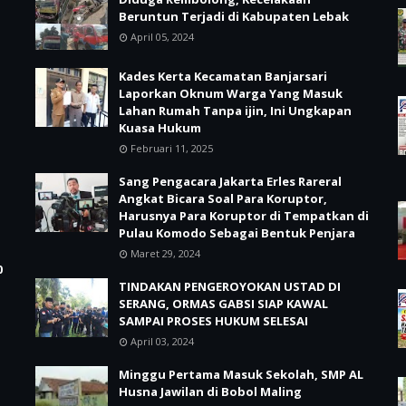
Beruntun Terjadi di Kabupaten Lebak
April 05, 2024
Kades Kerta Kecamatan Banjarsari
Laporkan Oknum Warga Yang Masuk
Lahan Rumah Tanpa ijin, Ini Ungkapan
Kuasa Hukum
Februari 11, 2025
Sang Pengacara Jakarta Erles Rareral
Angkat Bicara Soal Para Koruptor,
Harusnya Para Koruptor di Tempatkan di
Pulau Komodo Sebagai Bentuk Penjara
Maret 29, 2024
0
TINDAKAN PENGEROYOKAN USTAD DI
SERANG, ORMAS GABSI SIAP KAWAL
SAMPAI PROSES HUKUM SELESAI
April 03, 2024
Minggu Pertama Masuk Sekolah, SMP AL
Husna Jawilan di Bobol Maling