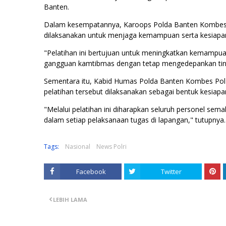
Banten.
Dalam kesempatannya, Karoops Polda Banten Kombes P
dilaksanakan untuk menjaga kemampuan serta kesiapan
"Pelatihan ini bertujuan untuk meningkatkan kemampu
gangguan kamtibmas dengan tetap mengedepankan tind
Sementara itu, Kabid Humas Polda Banten Kombes Pol
pelatihan tersebut dilaksanakan sebagai bentuk kesiapa
"Melalui pelatihan ini diharapkan seluruh personel semak
dalam setiap pelaksanaan tugas di lapangan," tutupnya.
Tags:
Nasional
News Polri
Facebook
Twitter
LEBIH LAMA