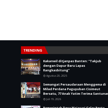
TRENDING
Kakanwil ditjanpas Banten: “Takjub
dengan Dapur Baru Lapas
Rangkasbitung”
Agustus 20, 2025
Semangat Persaudaraan Menggema di
Milad Perdana Paguyuban Cisimeut
Bersatu, 77 Anak Yatim Terima Santuna
Juli 19, 2026
Pemerintah Desa Majasari Gelar Pesta