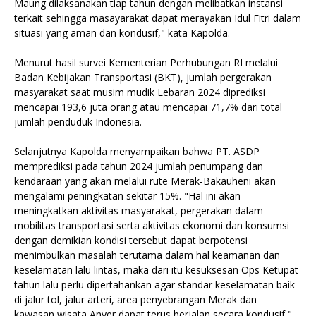
Maung dilaksanakan tiap tahun dengan melibatkan instansi
terkait sehingga masayarakat dapat merayakan Idul Fitri dalam
situasi yang aman dan kondusif," kata Kapolda.
Menurut hasil survei Kementerian Perhubungan RI melalui
Badan Kebijakan Transportasi (BKT), jumlah pergerakan
masyarakat saat musim mudik Lebaran 2024 diprediksi
mencapai 193,6 juta orang atau mencapai 71,7% dari total
jumlah penduduk Indonesia.
Selanjutnya Kapolda menyampaikan bahwa PT. ASDP
memprediksi pada tahun 2024 jumlah penumpang dan
kendaraan yang akan melalui rute Merak-Bakauheni akan
mengalami peningkatan sekitar 15%. "Hal ini akan
meningkatkan aktivitas masyarakat, pergerakan dalam
mobilitas transportasi serta aktivitas ekonomi dan konsumsi
dengan demikian kondisi tersebut dapat berpotensi
menimbulkan masalah terutama dalam hal keamanan dan
keselamatan lalu lintas, maka dari itu kesuksesan Ops Ketupat
tahun lalu perlu dipertahankan agar standar keselamatan baik
di jalur tol, jalur arteri, area penyebrangan Merak dan
kawasan wisata Anyer dapat terus berjalan secara kondusif,"