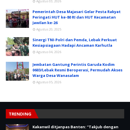
Agustus 03, 2026
Pemerintah Desa Majasari Gelar Pesta Rakyat
Peringati HUT ke-80 RI dan HUT Kecamatan
Jawilan ke-26
Agustus 20, 2025
Sinergi TNI-Polri dan Pemda, Lebak Perkuat
Kesiapsiagaan Hadapi Ancaman Karhutla
Agustus 04, 2026
Jembatan Gantung Perintis Garuda Kodim
0603/Lebak Resmi Beroperasi, Permudah Akses
Warga Desa Wanasalam
Agustus 05, 2026
TRENDING
Kakanwil ditjanpas Banten: “Takjub dengan