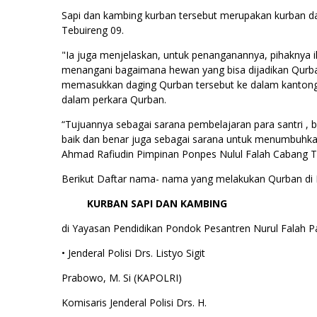
Sapi dan kambing kurban tersebut merupakan kurban da
Tebuireng 09.
"Ia juga menjelaskan, untuk penanganannya, pihaknya ik
menangani bagaimana hewan yang bisa dijadikan Qurb
memasukkan daging Qurban tersebut ke dalam kantong pla
dalam perkara Qurban.
“Tujuannya sebagai sarana pembelajaran para santri 
baik dan benar juga sebagai sarana untuk menumbuhkan
Ahmad Rafiudin Pimpinan Ponpes Nulul Falah Cabang T
Berikut Daftar nama- nama yang melakukan Qurban di 
KURBAN SAPI DAN KAMBING
di Yayasan Pendidikan Pondok Pesantren Nurul Falah P
• Jenderal Polisi Drs. Listyo Sigit
Prabowo, M. Si (KAPOLRI)
Komisaris Jenderal Polisi Drs. H.