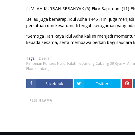
JUMLAH KURBAN SEBANYAK (6) Ekor Sapi, dan (11) 
Beliau Juga berharap, Idul Adha 1446 H ini juga menja
persatuan dan kesatuan di tengah keragaman yang ad
“Semoga Hari Raya Idul Adha kali ini menjadi momen
kepada sesama, serta membawa berkah bagi saudara ki
Tags:
Daerah
Pimpinan Ponpes Nurul Falah Tebuireng Cabang 09 Kyai H. Ahm
Ekor kambing
Facebook
Twitter
LEBIH LAMA