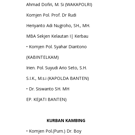
Ahmad Dofiri, M. Si (WAKAPOLRI)
Komjen Pol. Prof. Dr Rudi
Heriyanto Adi Nugroho, SH., MH.
MBA Sekjen Kelautan I| Kerbau
• Komjen Pol. Syahar Diantono
(KABINTELKAM)
Irien. Pol. Suyudi Ario Seto, S.H.
S.I.K., M.s.i (KAPOLDA BANTEN)
• Dr. Siswanto SH. MH
EP. KEJATI BANTEN)
KURBAN KAMBING
• Komjen Pol.(Purn.) Dr. Boy