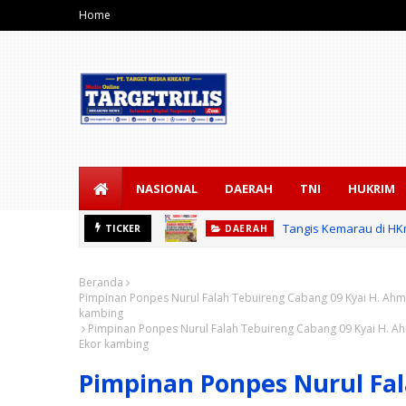
Home
NASIONAL
DAERAH
TNI
HUKRIM
Tangis Kemarau di HK
TICKER
DAERAH
Beranda
Pimpinan Ponpes Nurul Falah Tebuireng Cabang 09 Kyai H. Ahm
kambing
Pimpinan Ponpes Nurul Falah Tebuireng Cabang 09 Kyai H. A
Ekor kambing
Pimpinan Ponpes Nurul Fal