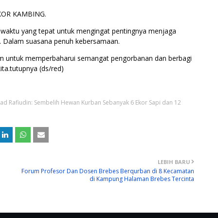
EKOR KAMBING.
di waktu yang tepat untuk mengingat pentingnya menjaga
a. Dalam suasana penuh kebersamaan.
tum untuk memperbaharui semangat pengorbanan dan berbagi
ta.tutupnya (ds/red)
ad Rafiudin: Sembelih Hewan Kurban Sebanyak 6 Ekor Sapi dan 12
LEBIH BARU
Forum Profesor Dan Dosen Brebes Berqurban di 8 Kecamatan
di Kampung Halaman Brebes Tercinta