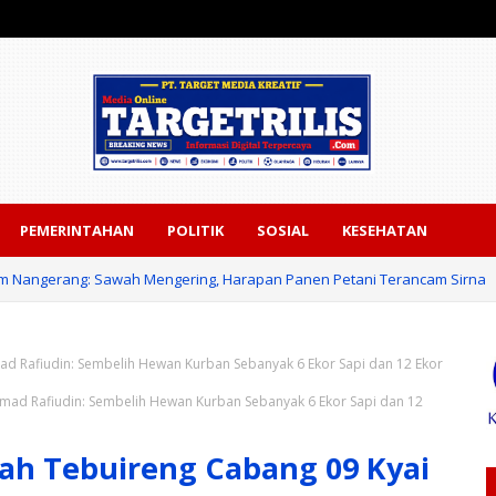
PEMERINTAHAN
POLITIK
SOSIAL
KESEHATAN
m Nangerang: Sawah Mengering, Harapan Panen Petani Terancam Sirna
ad Rafiudin: Sembelih Hewan Kurban Sebanyak 6 Ekor Sapi dan 12 Ekor
hmad Rafiudin: Sembelih Hewan Kurban Sebanyak 6 Ekor Sapi dan 12
ah Tebuireng Cabang 09 Kyai