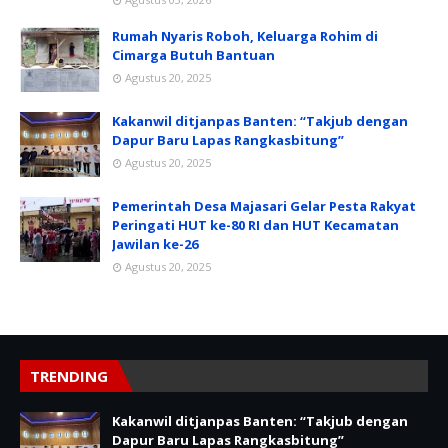
Rumah Nyaris Roboh, Keluarga Rohim di
Cimarga Butuh Bantuan
Agustus 20, 2025
Kakanwil ditjanpas Banten: “Takjub dengan
Dapur Baru Lapas Rangkasbitung”
Agustus 20, 2025
Pemerintah Desa Majasari Gelar Pesta Rakyat
Peringati HUT ke-80 RI dan HUT Kecamatan
Jawilan ke-26
Agustus 20, 2025
TRENDING
Kakanwil ditjanpas Banten: “Takjub dengan
Dapur Baru Lapas Rangkasbitung”