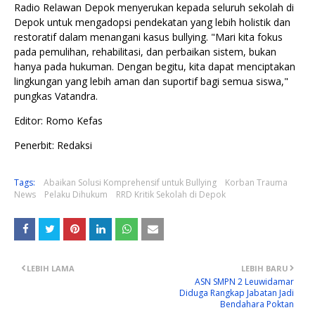
Radio Relawan Depok menyerukan kepada seluruh sekolah di
Depok untuk mengadopsi pendekatan yang lebih holistik dan
restoratif dalam menangani kasus bullying. "Mari kita fokus
pada pemulihan, rehabilitasi, dan perbaikan sistem, bukan
hanya pada hukuman. Dengan begitu, kita dapat menciptakan
lingkungan yang lebih aman dan suportif bagi semua siswa,"
pungkas Vatandra.
Editor: Romo Kefas
Penerbit: Redaksi
Tags:
Abaikan Solusi Komprehensif untuk Bullying
Korban Trauma
News
Pelaku Dihukum
RRD Kritik Sekolah di Depok
LEBIH LAMA
LEBIH BARU
ASN SMPN 2 Leuwidamar
Diduga Rangkap Jabatan Jadi
Bendahara Poktan